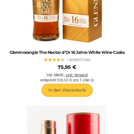
Glenmorangie The Nectar d’Or 16 Jahre White Wine Casks
★
★
★
★
★
★
★
★
★
★
1 BEWERTUNG
75,95 €
inkl. MwSt.,
zzgl. Versand
entspricht
pro 1 Liter (l)
108,50 €
In den Warenkorb