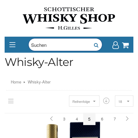
Whisky-Alter
Home
Whisky-Alter
Reihenfolge
18
3
4
5
6
7