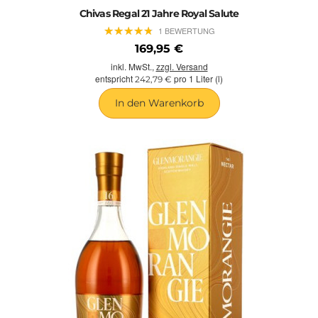
Chivas Regal 21 Jahre Royal Salute
★
★
★
★
★
★
★
★
★
★
1 BEWERTUNG
169,95 €
inkl. MwSt.,
zzgl. Versand
entspricht
pro 1 Liter (l)
242,79 €
In den Warenkorb