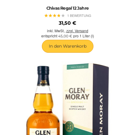
Chivas Regal 12 Jahre
★
★
★
★
★
★
★
★
★
★
1 BEWERTUNG
31,50 €
inkl. MwSt.,
zzgl. Versand
entspricht
pro 1 Liter (l)
45,00 €
In den Warenkorb