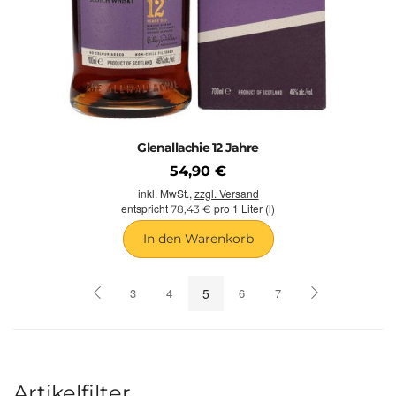
Glenallachie 12 Jahre
54,90 €
inkl. MwSt.,
zzgl. Versand
entspricht
pro 1 Liter (l)
78,43 €
In den Warenkorb
3
4
5
6
7
Artikelfilter