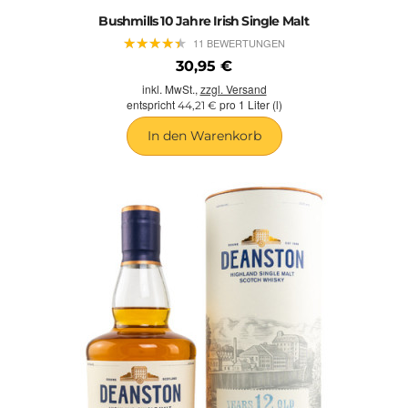
Bushmills 10 Jahre Irish Single Malt
★
★
★
★
★
★
★
★
★
★
11 BEWERTUNGEN
30,95 €
inkl. MwSt.,
zzgl. Versand
entspricht
pro 1 Liter (l)
44,21 €
In den Warenkorb