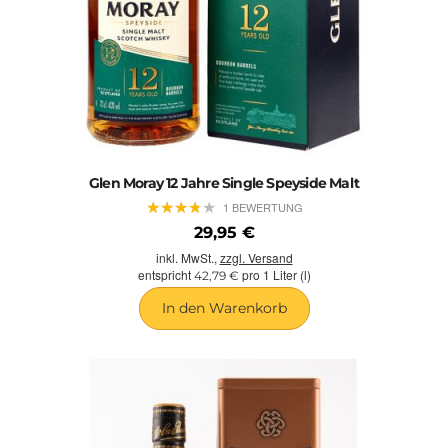
Glen Moray 12 Jahre Single Speyside Malt
★
★
★
★
★
★
★
★
★
★
1 BEWERTUNG
29,95 €
inkl. MwSt.,
zzgl. Versand
entspricht
pro 1 Liter (l)
42,79 €
In den Warenkorb