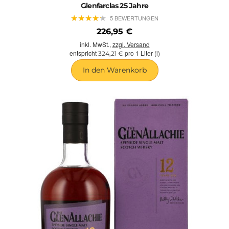
Glenfarclas 25 Jahre
★
★
★
★
★
★
★
★
★
★
5 BEWERTUNGEN
226,95 €
inkl. MwSt.,
zzgl. Versand
entspricht
pro 1 Liter (l)
324,21 €
In den Warenkorb