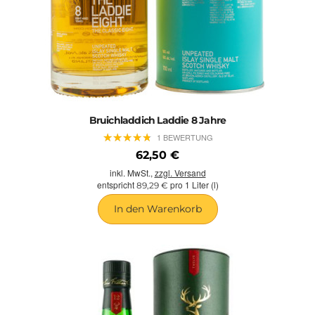
Bruichladdich Laddie 8 Jahre
★
★
★
★
★
★
★
★
★
★
1 BEWERTUNG
62,50 €
inkl. MwSt.,
zzgl. Versand
entspricht
pro 1 Liter (l)
89,29 €
In den Warenkorb