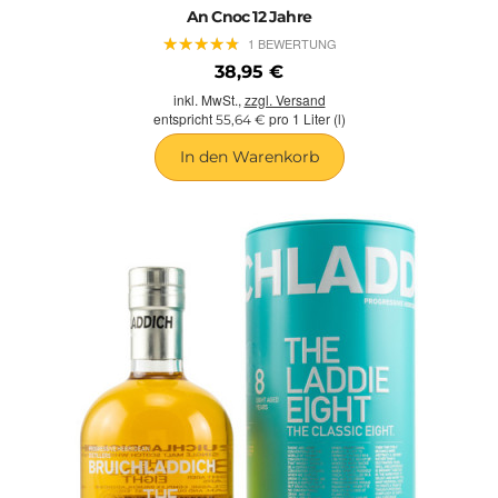
An Cnoc 12 Jahre
★
★
★
★
★
★
★
★
★
★
1 BEWERTUNG
38,95 €
inkl. MwSt.,
zzgl. Versand
entspricht
pro 1 Liter (l)
55,64 €
In den Warenkorb