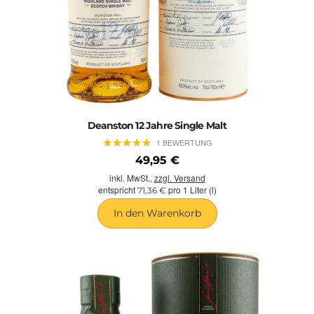
Deanston 12 Jahre Single Malt
★
★
★
★
★
★
★
★
★
★
1 BEWERTUNG
49,95 €
inkl. MwSt.,
zzgl. Versand
entspricht
pro 1 Liter (l)
71,36 €
In den Warenkorb