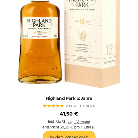
Highland Park 12 Jahre
★
★
★
★
★
★
★
★
★
★
8 BEWERTUNGEN
41,50 €
inkl. MwSt.,
zzgl. Versand
entspricht
pro 1 Liter (l)
59,29 €
In den Warenkorb